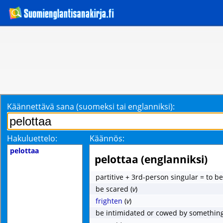
Käännettävä sana (suomeksi tai englanniksi):
Hakuluettelo:
Käännös:
pelottaa
pelottaa (englanniksi)
partitive + 3rd-person singular = to be
be scared
(
v
)
frighten
(
v
)
be intimidated or cowed by somethin