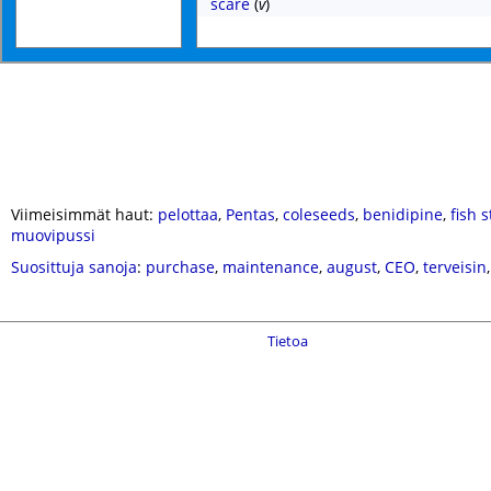
scare
(
v
)
Viimeisimmät haut:
pelottaa
,
Pentas
,
coleseeds
,
benidipine
,
fish 
muovipussi
Suosittuja sanoja
:
purchase
,
maintenance
,
august
,
CEO
,
terveisin
Tietoa