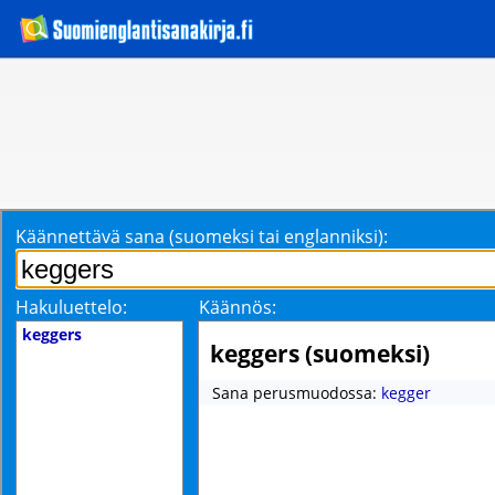
Käännettävä sana (suomeksi tai englanniksi):
Hakuluettelo:
Käännös:
keggers
keggers (suomeksi)
Sana perusmuodossa:
kegger