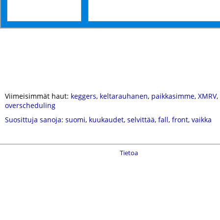
Viimeisimmät haut:
keggers
,
keltarauhanen
,
paikkasimme
,
XMRV
,
overscheduling
Suosittuja sanoja
:
suomi
,
kuukaudet
,
selvittää
,
fall
,
front
,
vaikka
Tietoa