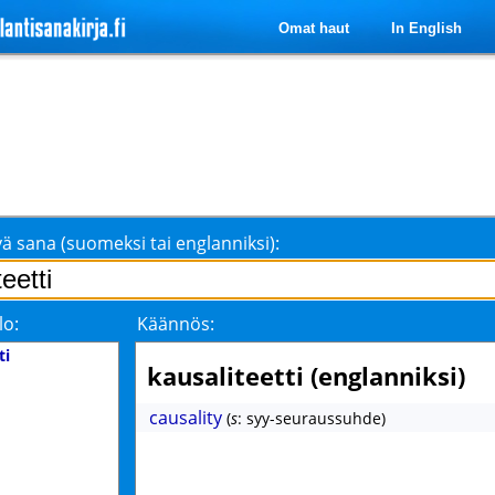
Omat haut
In English
ä sana (suomeksi tai englanniksi):
lo:
Käännös:
ti
kausaliteetti (englanniksi)
causality
(
s
: syy-seuraussuhde)