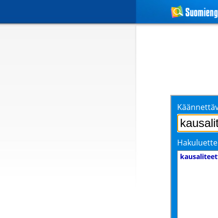
Käännettäv
Hakuluette
kausaliteet