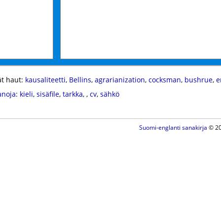
t haut:
kausaliteetti
,
Bellins
,
agrarianization
,
cocksman
,
bushrue
,
e
anoja
:
kieli
,
sisäfile
,
tarkka
,
,
cv
,
sähkö
Suomi-englanti sanakirja
© 20