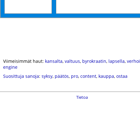
Viimeisimmät haut:
kansalta
,
valtuus
,
byrokraatin
,
lapsella
,
verho
engine
Suosittuja sanoja
:
syksy
,
päätös
,
pro
,
content
,
kauppa
,
ostaa
Tietoa