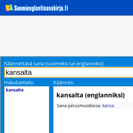
Käännettävä sana (suomeksi tai englanniksi):
Hakuluettelo:
Käännös:
kansalta
kansalta (englanniksi)
Sana perusmuodossa:
kansa