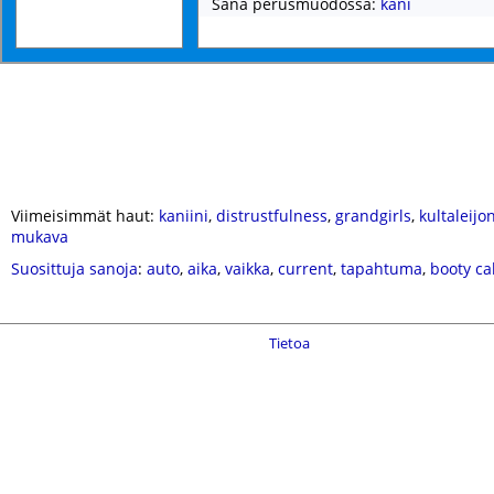
Sana perusmuodossa:
kani
Viimeisimmät haut:
kaniini
,
distrustfulness
,
grandgirls
,
kultaleijo
mukava
Suosittuja sanoja
:
auto
,
aika
,
vaikka
,
current
,
tapahtuma
,
booty cal
Tietoa