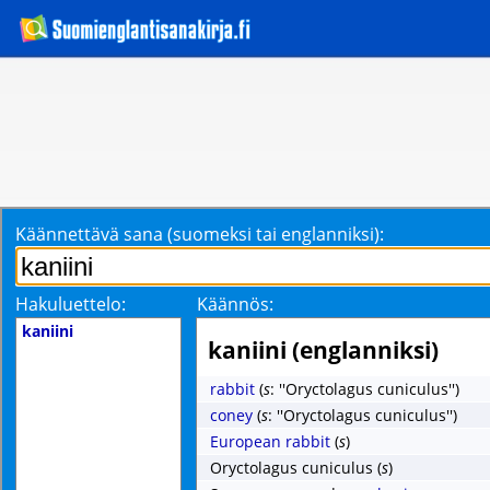
Käännettävä sana (suomeksi tai englanniksi):
Hakuluettelo:
Käännös:
kaniini
kaniini (englanniksi)
rabbit
(
s
: ''Oryctolagus cuniculus'')
coney
(
s
: ''Oryctolagus cuniculus'')
European rabbit
(
s
)
Oryctolagus cuniculus
(
s
)