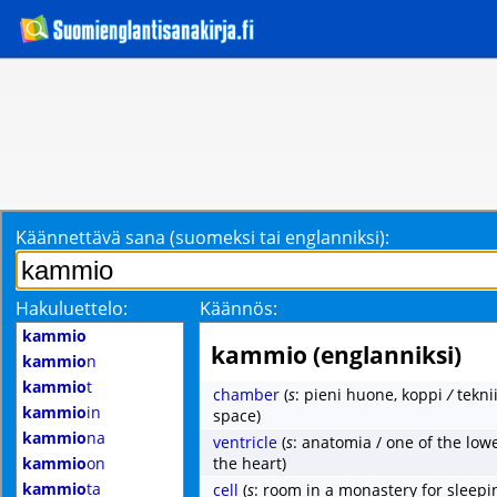
Käännettävä sana (suomeksi tai englanniksi):
Hakuluettelo:
Käännös:
kammio
kammio (englanniksi)
kammio
n
kammio
t
chamber
(
s
: pieni huone, koppi
/
tekni
kammio
in
space)
kammio
na
ventricle
(
s
: anatomia / one of the lo
kammio
on
the heart)
kammio
ta
cell
(
s
: room in a monastery for sleep