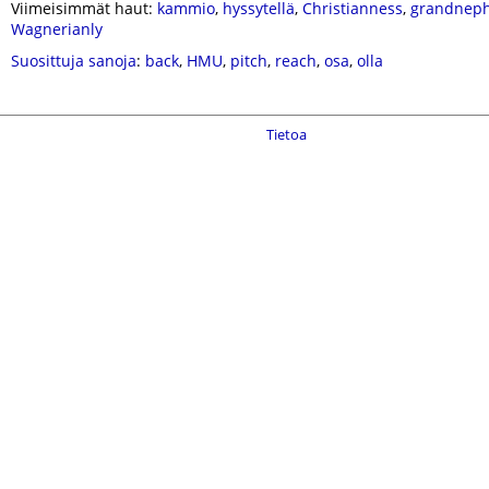
Viimeisimmät haut:
kammio
,
hyssytellä
,
Christianness
,
grandnep
Wagnerianly
Suosittuja sanoja
:
back
,
HMU
,
pitch
,
reach
,
osa
,
olla
Tietoa