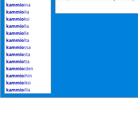
kammio
ina
kammio
ita
kammio
ksi
kammio
lla
kammio
lle
kammio
lta
kammio
ssa
kammio
sta
kammio
tta
kammio
iden
kammio
ihin
kammio
iksi
kammio
illa