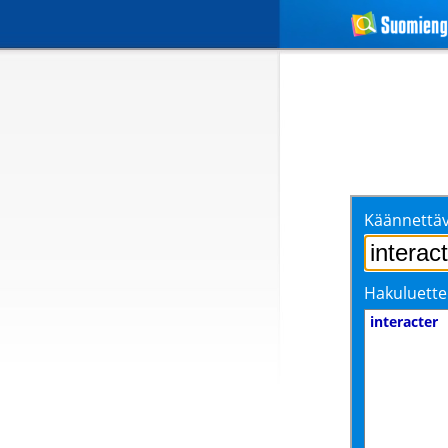
Käännettäv
Hakuluette
interacter