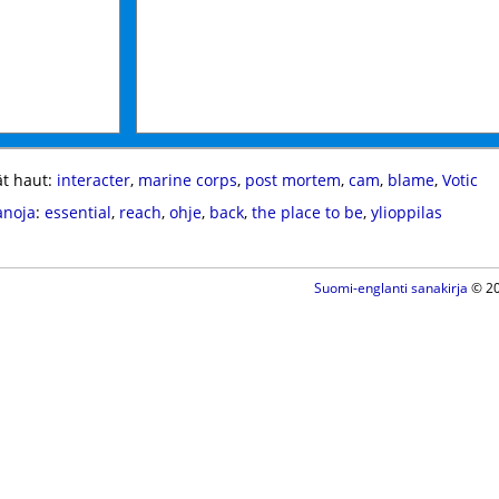
t haut:
interacter
,
marine corps
,
post mortem
,
cam
,
blame
,
Votic
anoja
:
essential
,
reach
,
ohje
,
back
,
the place to be
,
ylioppilas
Suomi-englanti sanakirja
© 20