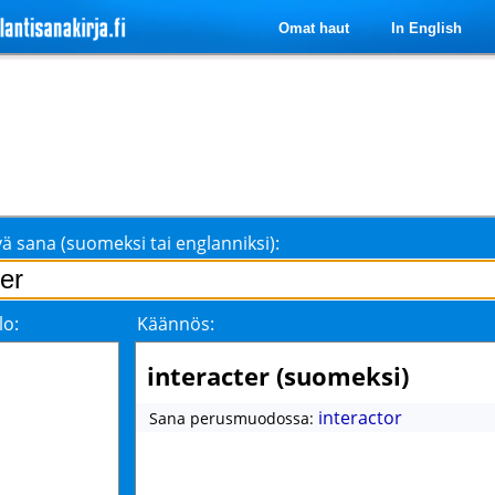
Omat haut
In English
ä sana (suomeksi tai englanniksi):
lo:
Käännös:
interacter (suomeksi)
interactor
Sana perusmuodossa: