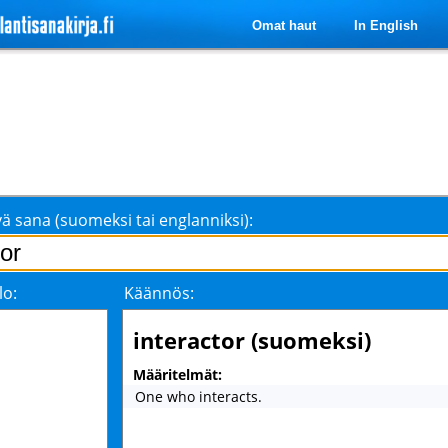
Omat haut
In English
ä sana (suomeksi tai englanniksi):
lo:
Käännös:
interactor (suomeksi)
Määritelmät:
One who interacts.