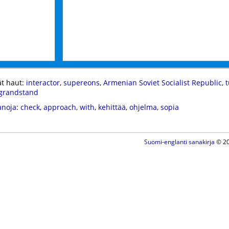
t haut:
interactor
,
supereons
,
Armenian Soviet Socialist Republic
,
t
grandstand
anoja
:
check
,
approach
,
with
,
kehittää
,
ohjelma
,
sopia
Suomi-englanti sanakirja
© 20