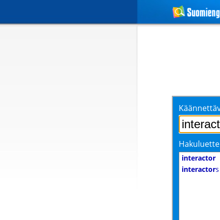
Käännettäv
Hakuluette
interactor
interactor
s