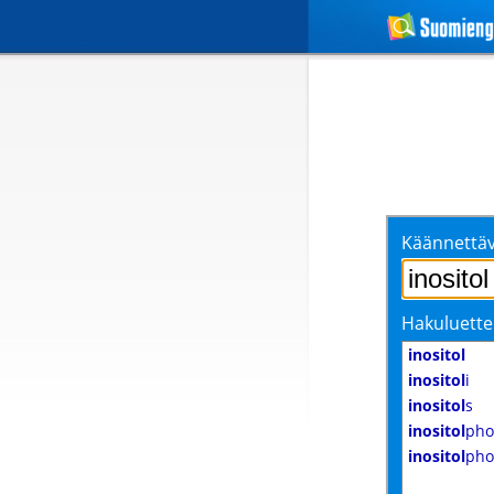
Käännettäv
Hakuluette
inositol
inositol
i
inositol
s
inositol
pho
inositol
pho