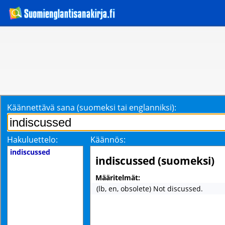
Käännettävä sana (suomeksi tai englanniksi):
Hakuluettelo:
Käännös:
indiscussed
indiscussed (suomeksi)
Määritelmät:
(lb, en, obsolete) Not discussed.