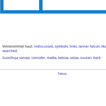
Viimeisimmät haut:
indiscussed
,
symbolic links
,
lanner falcon
,
lik
searched
Suosittuja sanoja
:
consider
,
matka
,
katsoa
,
ostaa
,
suutari
,
back
Tietoa