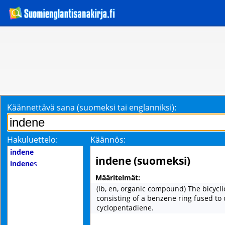
Käännettävä sana (suomeksi tai englanniksi):
Hakuluettelo:
Käännös:
indene
indene (suomeksi)
indene
s
Määritelmät:
(lb, en, organic compound) The bicycl
consisting of a benzene ring fused to 
cyclopentadiene.