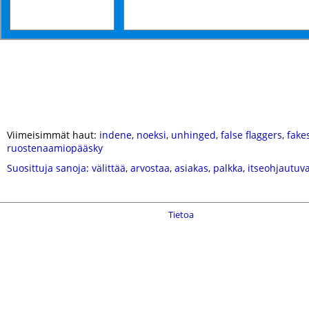
Viimeisimmät haut:
indene
,
noeksi
,
unhinged
,
false flaggers
,
fake
ruostenaamiopääsky
Suosittuja sanoja
:
välittää
,
arvostaa
,
asiakas
,
palkka
,
itseohjautuv
Tietoa