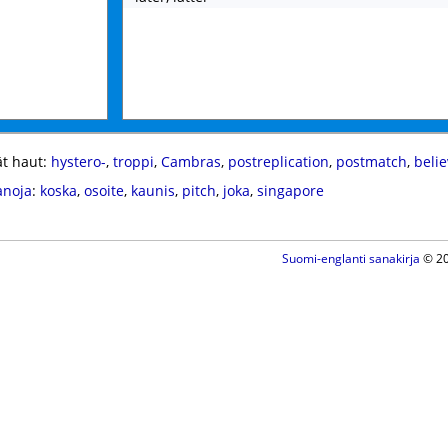
t haut:
hystero-
,
troppi
,
Cambras
,
postreplication
,
postmatch
,
belie
anoja
:
koska
,
osoite
,
kaunis
,
pitch
,
joka
,
singapore
Suomi-englanti sanakirja
© 20