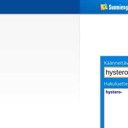
Käännettäv
Hakuluette
hystero-