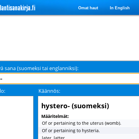
Omat haut
In English
ä sana (suomeksi tai englanniksi):
lo:
Käännös:
hystero- (suomeksi)
Määritelmät:
Of or pertaining to the uterus (womb).
Of or pertaining to hysteria.
later, latter