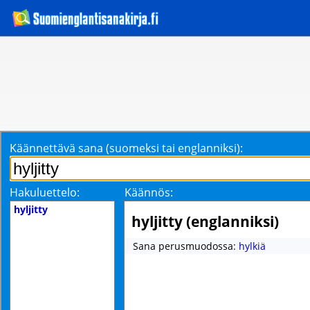
Käännettävä sana (suomeksi tai englanniksi):
Hakuluettelo:
Käännös:
hyljitty
hyljitty (englanniksi)
Sana perusmuodossa:
hylkiä