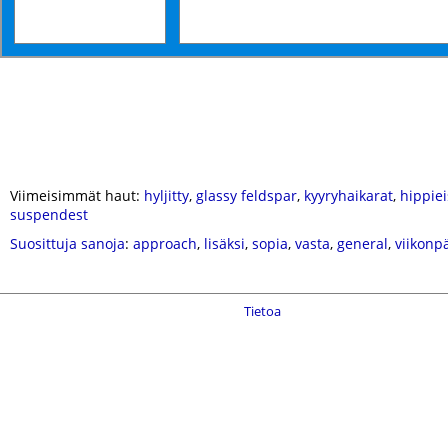
Viimeisimmät haut:
hyljitty
,
glassy feldspar
,
kyyryhaikarat
,
hippie
suspendest
Suosittuja sanoja
:
approach
,
lisäksi
,
sopia
,
vasta
,
general
,
viikonp
Tietoa