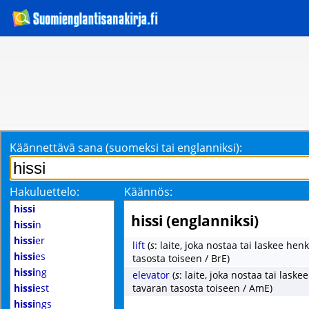
Käännettävä sana (suomeksi tai englanniksi):
Hakuluettelo:
Käännös:
hissi
hissi (englanniksi)
hissi
n
hissi
er
lift
(
s
: laite, joka nostaa tai laskee hen
hissi
es
tasosta toiseen / BrE)
hissi
ng
elevator
(
s
: laite, joka nostaa tai laske
hissi
est
tavaran tasosta toiseen / AmE)
hissi
ngs