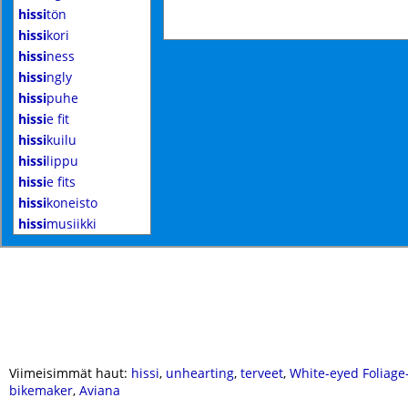
hissi
tön
hissi
kori
hissi
ness
hissi
ngly
hissi
puhe
hissi
e fit
hissi
kuilu
hissi
lippu
hissi
e fits
hissi
koneisto
hissi
musiikki
Viimeisimmät haut:
hissi
,
unhearting
,
terveet
,
White-eyed Foliage
bikemaker
,
Aviana