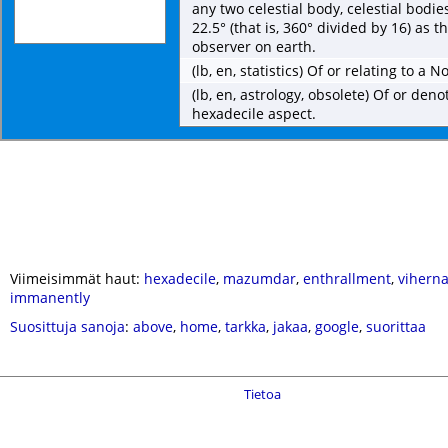
any two celestial body, celestial bodi
22.5° (that is, 360° divided by 16) as 
observer on earth.
(lb, en, statistics) Of or relating to a 
(lb, en, astrology, obsolete) Of or den
hexadecile aspect.
Viimeisimmät haut:
hexadecile
,
mazumdar
,
enthrallment
,
viherna
immanently
Suosittuja sanoja
:
above
,
home
,
tarkka
,
jakaa
,
google
,
suorittaa
Tietoa