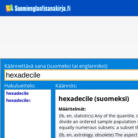
Käännettävä sana (suomeksi tai englanniksi):
Hakuluettelo:
Käännös:
hexadecile
hexadecile (suomeksi)
hexadecile
s
Määritelmät:
(lb, en, statistics) Any of the quantile
divide an ordered sample population i
equally numerous subsets; a subset t
(lb, en, astrology, obsolete) The aspect