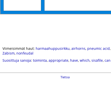
Viimeisimmät haut:
harmaahuppusirkku
,
airhorns
,
pneumic acid
Zabism
,
nonfeudal
Suosittuja sanoja
:
toiminta
,
appropriate
,
have
,
which
,
sisäfile
,
can
Tietoa