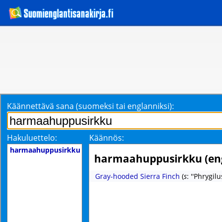
Käännettävä sana (suomeksi tai englanniksi):
Hakuluettelo:
Käännös:
harmaahuppusirkku
harmaahuppusirkku (eng
Gray-hooded Sierra Finch
(
s
: ''Phrygilu