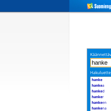
Käännettäv
Hakuluette
hanke
hanke
a
hanke
d
hanke
r
hanke
en
hanke
na