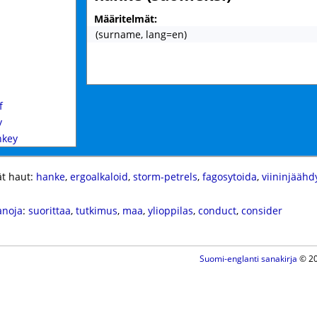
Määritelmät:
(surname, lang=en)
f
y
nkey
t haut:
hanke
,
ergoalkaloid
,
storm-petrels
,
fagosytoida
,
viininjäähd
anoja
:
suorittaa
,
tutkimus
,
maa
,
ylioppilas
,
conduct
,
consider
Suomi-englanti sanakirja
© 20