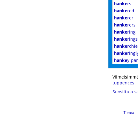
hanke
rs
hanke
red
hanke
rer
hanke
rers
hanke
ring
hanke
rings
hanke
rchie
hanke
ringl
hanke
y-pa
Viimeisimmä
tuppences
Suosittuja s
Tietoa