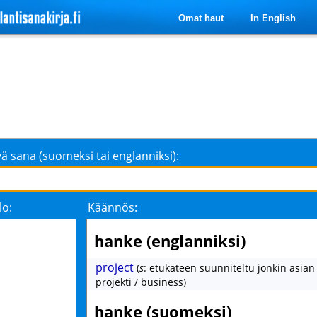
Omat haut
In English
ä sana (suomeksi tai englanniksi):
lo:
Käännös:
hanke (englanniksi)
project
(
s
: etukäteen suunniteltu jonkin asia
projekti / business)
hanke (suomeksi)