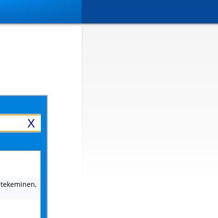
X
n tekeminen,