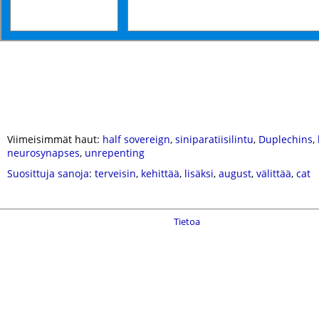
Viimeisimmät haut:
half sovereign
,
siniparatiisilintu
,
Duplechins
,
neurosynapses
,
unrepenting
Suosittuja sanoja
:
terveisin
,
kehittää
,
lisäksi
,
august
,
välittää
,
cat
Tietoa