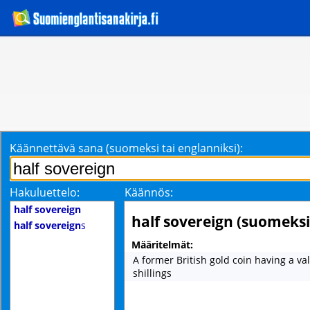
Käännettävä sana (suomeksi tai englanniksi):
Hakuluettelo:
Käännös:
half sovereign
half sovereign (suomeksi
half sovereign
s
Määritelmät:
A former British gold coin having a va
shillings