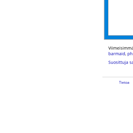
Viimeisimmä
barmaid
,
ph
Suosittuja s
Tietoa