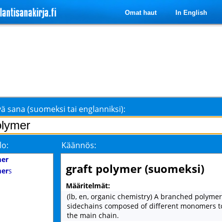
Omat haut
In English
ä sana (suomeksi tai englanniksi):
lo:
Käännös:
mer
graft polymer (suomeksi)
mer
s
Määritelmät:
(lb, en, organic chemistry) A branched polyme
sidechains composed of different monomers to
the main chain.