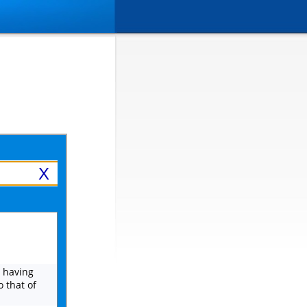
X
r having
 that of