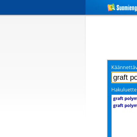
Käännettäv
Hakuluette
graft poly
graft poly