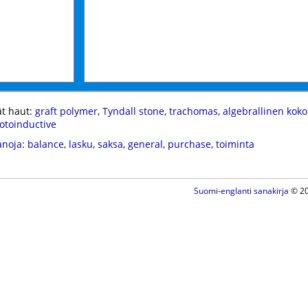
t haut:
graft polymer
,
Tyndall stone
,
trachomas
,
algebrallinen kok
otoinductive
anoja
:
balance
,
lasku
,
saksa
,
general
,
purchase
,
toiminta
Suomi-englanti sanakirja
© 20