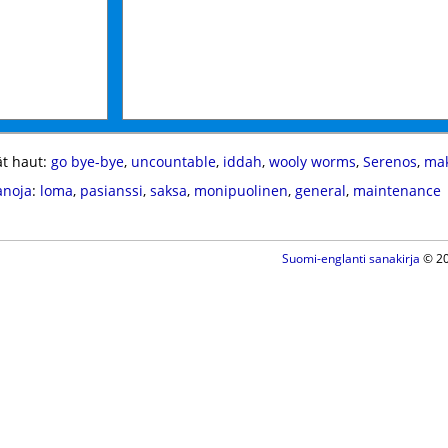
t haut:
go bye-bye
,
uncountable
,
iddah
,
wooly worms
,
Serenos
,
mak
anoja
:
loma
,
pasianssi
,
saksa
,
monipuolinen
,
general
,
maintenance
Suomi-englanti sanakirja
© 20