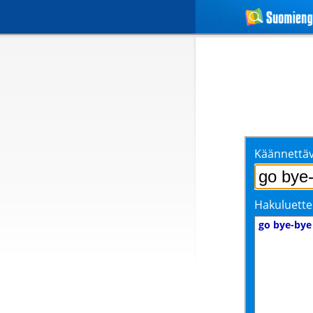
Käännettäv
Hakuluette
go bye-bye