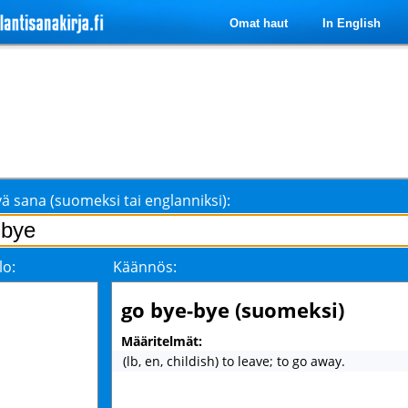
Omat haut
In English
ä sana (suomeksi tai englanniksi):
lo:
Käännös:
go bye-bye (suomeksi)
Määritelmät:
(lb, en, childish) to leave; to go away.