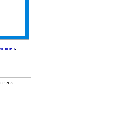
täminen
,
09-2026