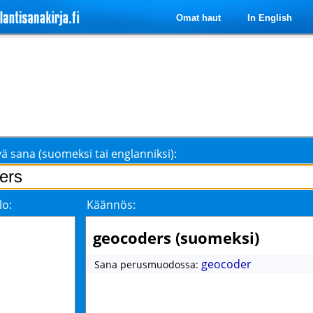
Omat haut
In English
ä sana (suomeksi tai englanniksi):
lo:
Käännös:
geocoders (suomeksi)
geocoder
Sana perusmuodossa: