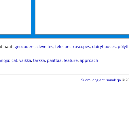
t haut:
geocoders
,
cleveites
,
telespectroscopes
,
dairyhouses
,
pölyt
anoja
:
cat
,
vaikka
,
tarkka
,
päättää
,
feature
,
approach
Suomi-englanti sanakirja
© 20