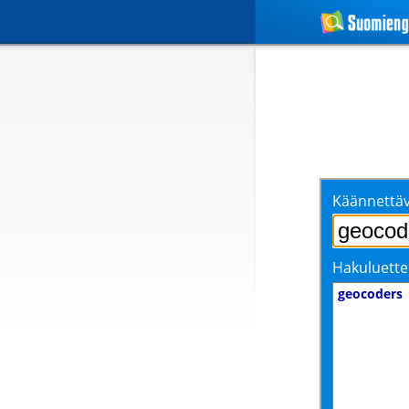
Käännettäv
Hakuluette
geocoders