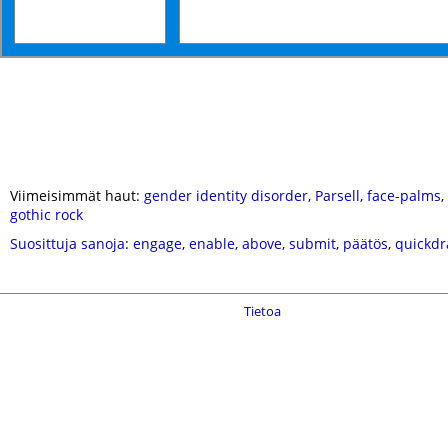
Viimeisimmät haut:
gender identity disorder
,
Parsell
,
face-palms
,
gothic rock
Suosittuja sanoja
:
engage
,
enable
,
above
,
submit
,
päätös
,
quickd
Tietoa