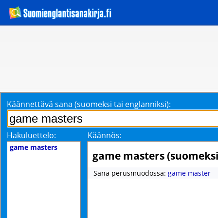
Käännettävä sana (suomeksi tai englanniksi):
Hakuluettelo:
Käännös:
game masters
game masters (suomeksi
Sana perusmuodossa:
game master