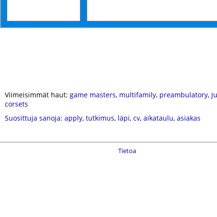
Viimeisimmät haut:
game masters
,
multifamily
,
preambulatory
,
J
corsets
Suosittuja sanoja
:
apply
,
tutkimus
,
läpi
,
cv
,
aikataulu
,
asiakas
Tietoa