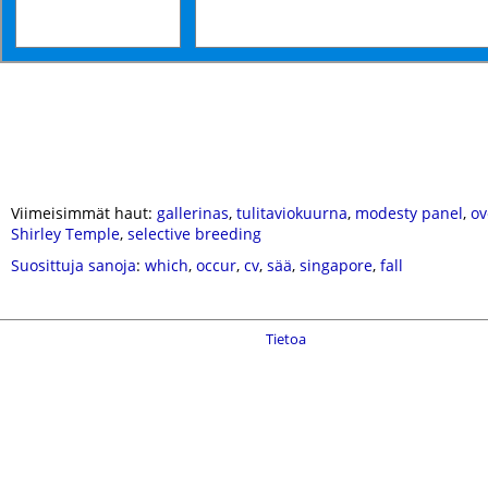
Viimeisimmät haut:
gallerinas
,
tulitaviokuurna
,
modesty panel
,
ov
Shirley Temple
,
selective breeding
Suosittuja sanoja
:
which
,
occur
,
cv
,
sää
,
singapore
,
fall
Tietoa