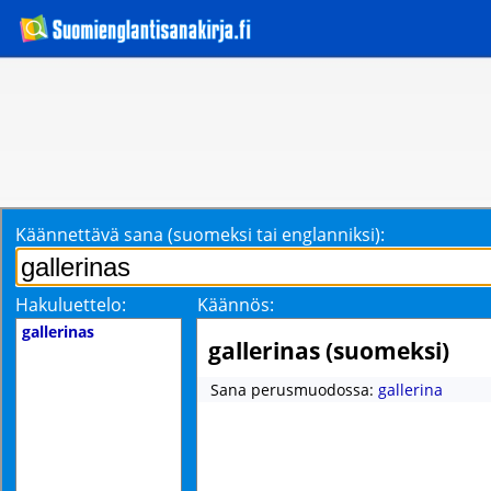
Käännettävä sana (suomeksi tai englanniksi):
Hakuluettelo:
Käännös:
gallerinas
gallerinas (suomeksi)
Sana perusmuodossa:
gallerina