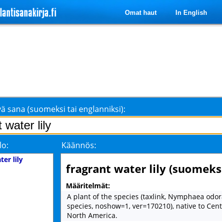
Omat haut
In English
ä sana (suomeksi tai englanniksi):
lo:
Käännös:
ter lily
fragrant water lily (suomeks
Määritelmät:
A plant of the species (taxlink, Nymphaea odor
species, noshow=1, ver=170210), native to Cen
North America.