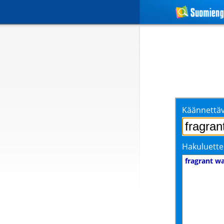
Käännettäv
Hakuluette
fragrant wa