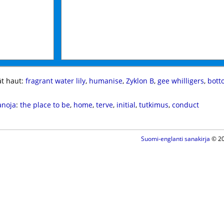
t haut:
fragrant water lily
,
humanise
,
Zyklon B
,
gee whilligers
,
bott
anoja
:
the place to be
,
home
,
terve
,
initial
,
tutkimus
,
conduct
Suomi-englanti sanakirja
© 20