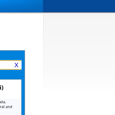
X
i)
ata,
tral and