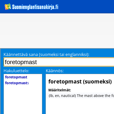
Käännettävä sana (suomeksi tai englanniksi):
Hakuluettelo:
Käännös:
foretopmast
foretopmast (suomeksi)
foretopmast
s
Määritelmät:
(lb, en, nautical) The mast above the f