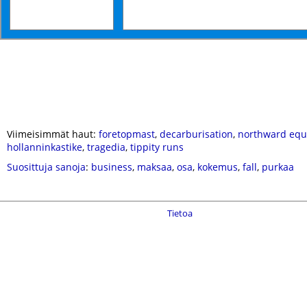
Viimeisimmät haut:
foretopmast
,
decarburisation
,
northward equ
hollanninkastike
,
tragedia
,
tippity runs
Suosittuja sanoja
:
business
,
maksaa
,
osa
,
kokemus
,
fall
,
purkaa
Tietoa