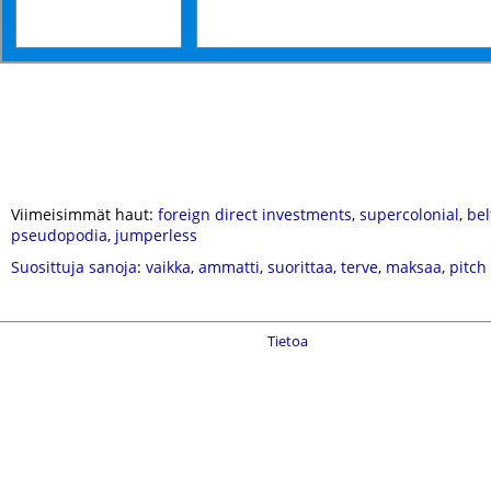
Viimeisimmät haut:
foreign direct investments
,
supercolonial
,
bel
pseudopodia
,
jumperless
Suosittuja sanoja
:
vaikka
,
ammatti
,
suorittaa
,
terve
,
maksaa
,
pitch
Tietoa