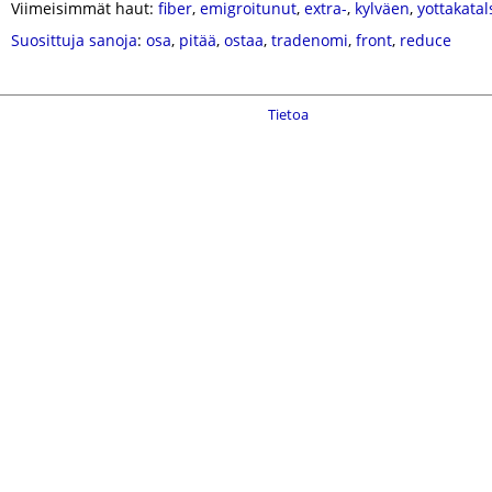
Viimeisimmät haut:
fiber
,
emigroitunut
,
extra-
,
kylväen
,
yottakatal
Suosittuja sanoja
:
osa
,
pitää
,
ostaa
,
tradenomi
,
front
,
reduce
Tietoa