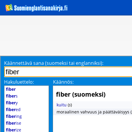
Käännettävä sana (suomeksi tai englanniksi):
Hakuluettelo:
Käännös:
fiber
fiber (suomeksi)
fiber
s
fiber
y
kuitu
(
s
)
fiber
ed
moraalinen vahvuus ja päättäväisyys
(
fiber
ing
fiber
ise
fiber
ize