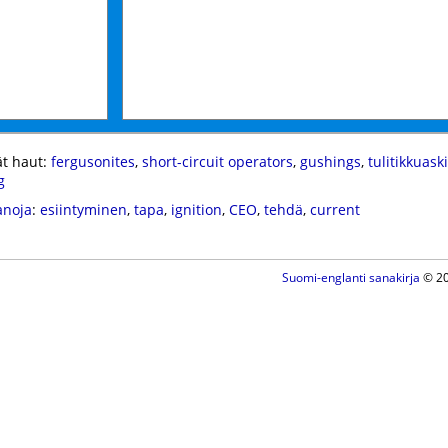
t haut:
fergusonites
,
short-circuit operators
,
gushings
,
tulitikkuaski
g
anoja
:
esiintyminen
,
tapa
,
ignition
,
CEO
,
tehdä
,
current
Suomi-englanti sanakirja
© 20