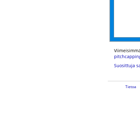
Viimeisimmä
pitchcappin
Suosittuja s
Tietoa