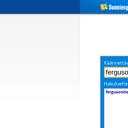
Käännettäv
Hakuluette
fergusonit