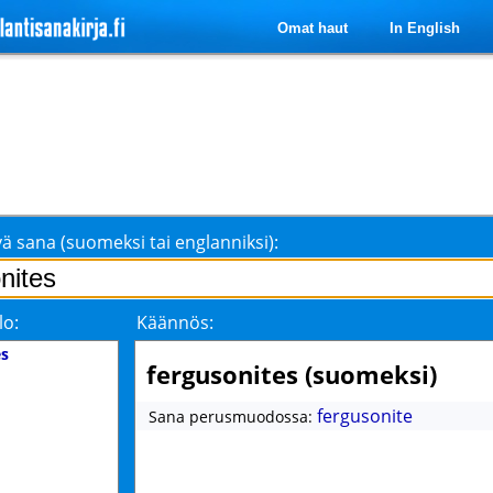
Omat haut
In English
ä sana (suomeksi tai englanniksi):
lo:
Käännös:
es
fergusonites (suomeksi)
fergusonite
Sana perusmuodossa: