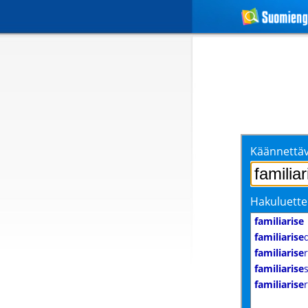
Käännettäv
Hakuluette
familiarise
familiarise
familiarise
r
familiarise
familiarise