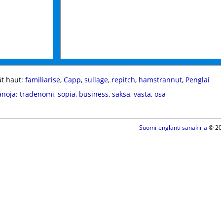
t haut:
familiarise
,
Capp
,
sullage
,
repitch
,
hamstrannut
,
Penglai
anoja
:
tradenomi
,
sopia
,
business
,
saksa
,
vasta
,
osa
Suomi-englanti sanakirja
© 20