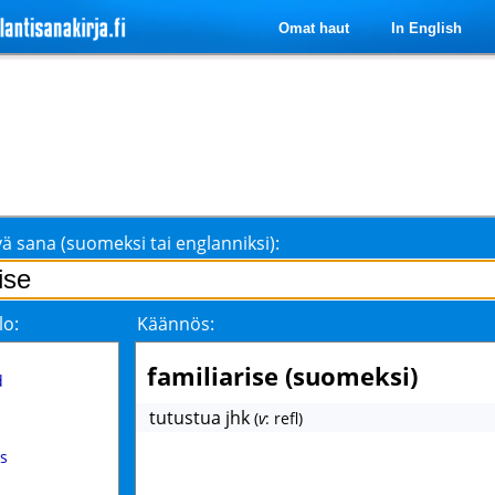
Omat haut
In English
ä sana (suomeksi tai englanniksi):
lo:
Käännös:
familiarise (suomeksi)
d
tutustua jhk
(
v
: refl)
s
rs