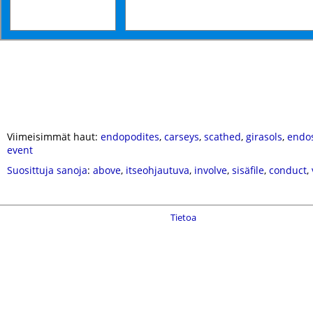
Viimeisimmät haut:
endopodites
,
carseys
,
scathed
,
girasols
,
endo
event
Suosittuja sanoja
:
above
,
itseohjautuva
,
involve
,
sisäfile
,
conduct
,
Tietoa