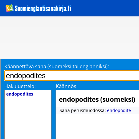
Käännettävä sana (suomeksi tai englanniksi):
Hakuluettelo:
Käännös:
endopodites
endopodites (suomeksi)
Sana perusmuodossa:
endopodite