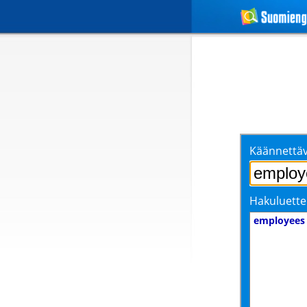
Käännettäv
Hakuluette
employees