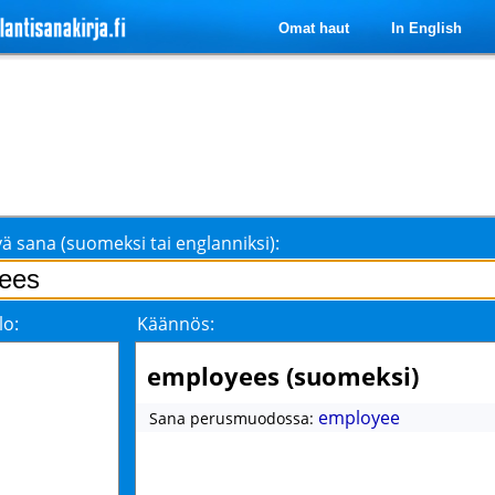
Omat haut
In English
ä sana (suomeksi tai englanniksi):
lo:
Käännös:
employees (suomeksi)
employee
Sana perusmuodossa: