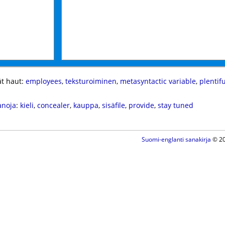
t haut:
employees
,
teksturoiminen
,
metasyntactic variable
,
plentifu
anoja
:
kieli
,
concealer
,
kauppa
,
sisäfile
,
provide
,
stay tuned
Suomi-englanti sanakirja
© 20