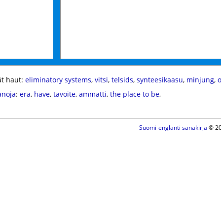
t haut:
eliminatory systems
,
vitsi
,
telsids
,
synteesikaasu
,
minjung
,
o
anoja
:
erä
,
have
,
tavoite
,
ammatti
,
the place to be
,
Suomi-englanti sanakirja
© 20