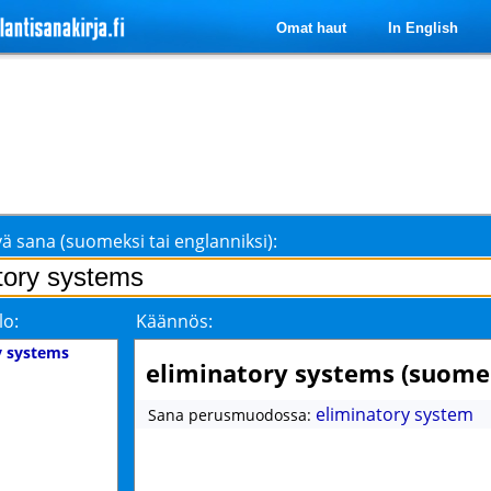
Omat haut
In English
ä sana (suomeksi tai englanniksi):
lo:
Käännös:
y systems
eliminatory systems (suome
eliminatory system
Sana perusmuodossa: