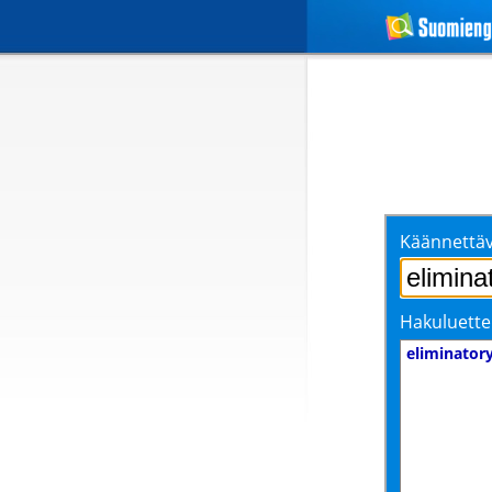
Käännettäv
Hakuluette
eliminator