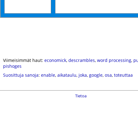
Viimeisimmät haut:
economick
,
descrambles
,
word processing
,
pu
pishoges
Suosittuja sanoja
:
enable
,
aikataulu
,
joka
,
google
,
osa
,
toteuttaa
Tietoa