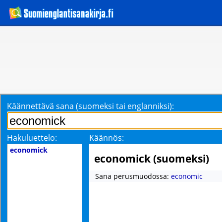
Käännettävä sana (suomeksi tai englanniksi):
Hakuluettelo:
Käännös:
economick
economick (suomeksi)
Sana perusmuodossa:
economic