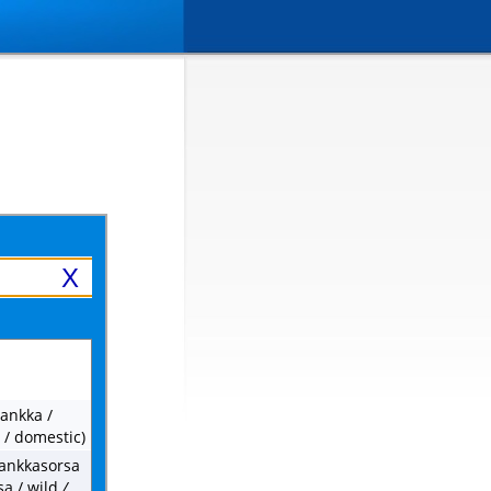
X
 ankka /
 / domestic)
/ ankkasorsa
sa / wild
/