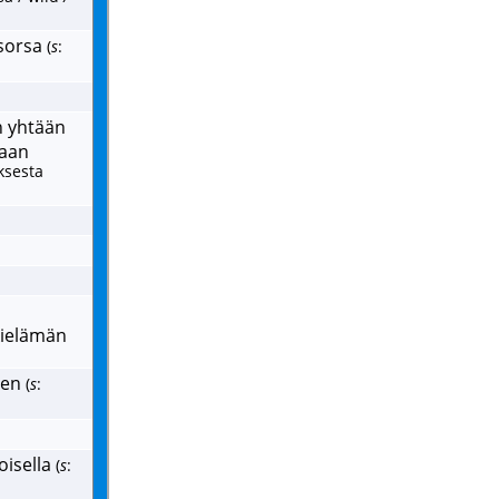
sorsa
(
s
:
n yhtään
taan
ksesta
kielämän
een
(
s
:
oisella
(
s
: