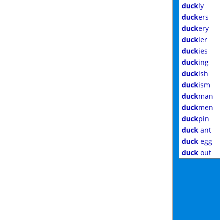
duck
ly
duck
ers
duck
ery
duck
ier
duck
ies
duck
ing
duck
ish
duck
ism
duck
man
duck
men
duck
pin
duck
ant
duck
egg
duck
out