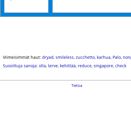
Viimeisimmät haut:
dryad
,
smileless
,
zucchetto
,
karhua
,
Palo
,
non
Suosittuja sanoja
:
olla
,
terve
,
kehittää
,
reduce
,
singapore
,
check
Tietoa