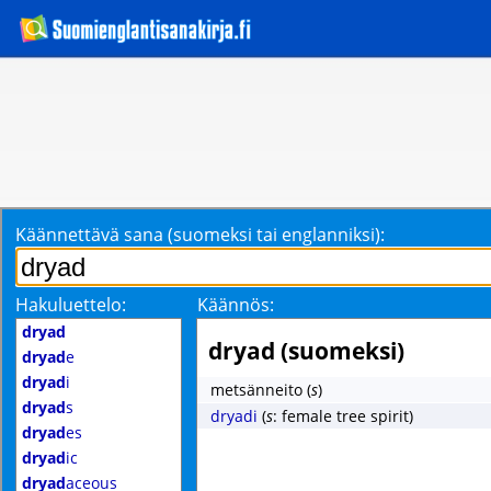
Käännettävä sana (suomeksi tai englanniksi):
Hakuluettelo:
Käännös:
dryad
dryad (suomeksi)
dryad
e
dryad
i
metsänneito
(
s
)
dryad
s
dryadi
(
s
: female tree spirit)
dryad
es
dryad
ic
dryad
aceous