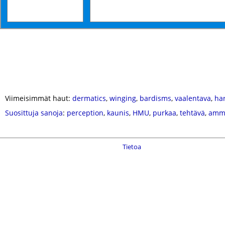
Viimeisimmät haut:
dermatics
,
winging
,
bardisms
,
vaalentava
,
ha
Suosittuja sanoja
:
perception
,
kaunis
,
HMU
,
purkaa
,
tehtävä
,
amma
Tietoa