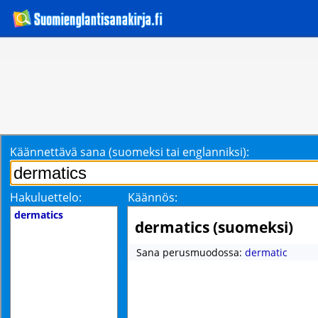
Käännettävä sana (suomeksi tai englanniksi):
Hakuluettelo:
Käännös:
dermatics
dermatics (suomeksi)
Sana perusmuodossa:
dermatic