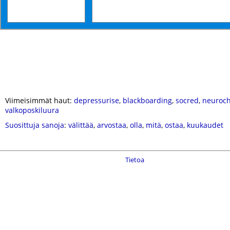
Viimeisimmät haut:
depressurise
,
blackboarding
,
socred
,
neuroch
valkoposkiluura
Suosittuja sanoja
:
välittää
,
arvostaa
,
olla
,
mitä
,
ostaa
,
kuukaudet
Tietoa