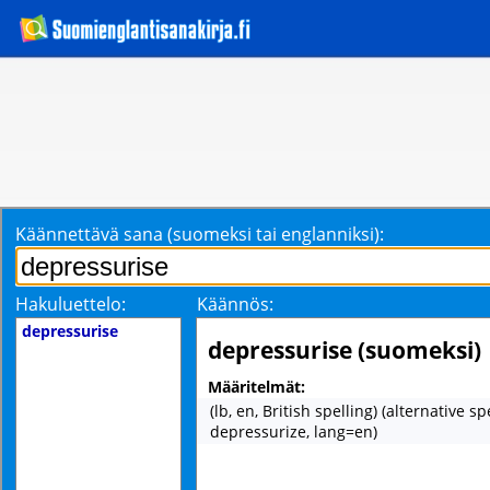
Käännettävä sana (suomeksi tai englanniksi):
Hakuluettelo:
Käännös:
depressurise
depressurise (suomeksi)
Määritelmät:
(lb, en, British spelling) (alternative sp
depressurize, lang=en)