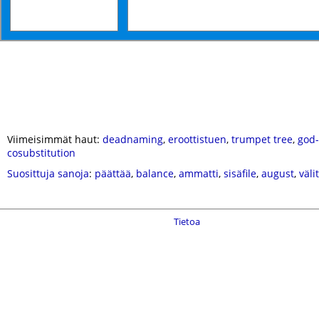
Viimeisimmät haut:
deadnaming
,
eroottistuen
,
trumpet tree
,
god-
cosubstitution
Suosittuja sanoja
:
päättää
,
balance
,
ammatti
,
sisäfile
,
august
,
väli
Tietoa