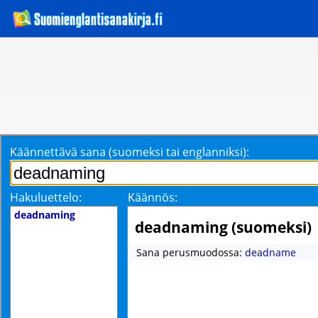
Käännettävä sana (suomeksi tai englanniksi):
Hakuluettelo:
Käännös:
deadnaming
deadnaming (suomeksi)
Sana perusmuodossa:
deadname