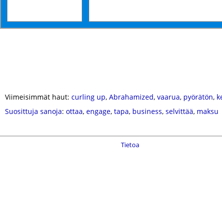
Viimeisimmät haut:
curling up
,
Abrahamized
,
vaarua
,
pyörätön
,
k
Suosittuja sanoja
:
ottaa
,
engage
,
tapa
,
business
,
selvittää
,
maksu
Tietoa