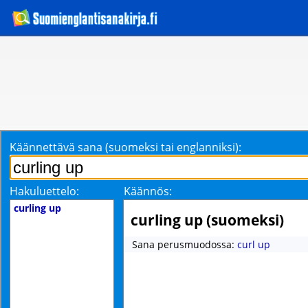
Käännettävä sana (suomeksi tai englanniksi):
Hakuluettelo:
Käännös:
curling up
curling up (suomeksi)
Sana perusmuodossa:
curl up