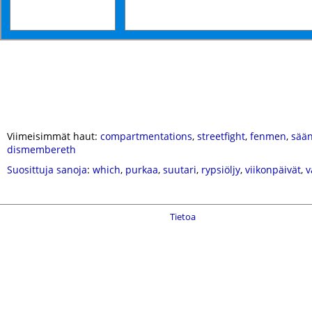
Viimeisimmät haut:
compartmentations
,
streetfight
,
fenmen
,
sään
dismembereth
Suosittuja sanoja
:
which
,
purkaa
,
suutari
,
rypsiöljy
,
viikonpäivät
,
v
Tietoa