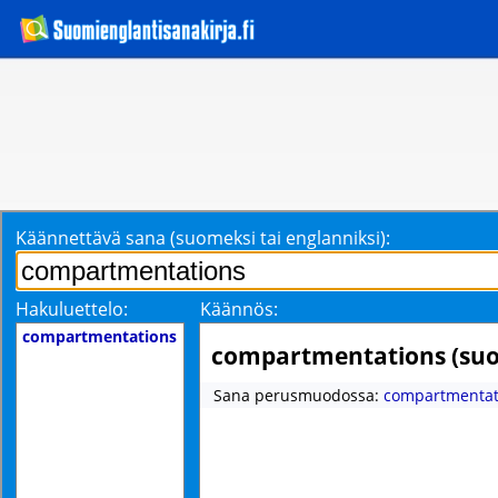
Käännettävä sana (suomeksi tai englanniksi):
Hakuluettelo:
Käännös:
compartmentations
compartmentations (su
Sana perusmuodossa:
compartmentat