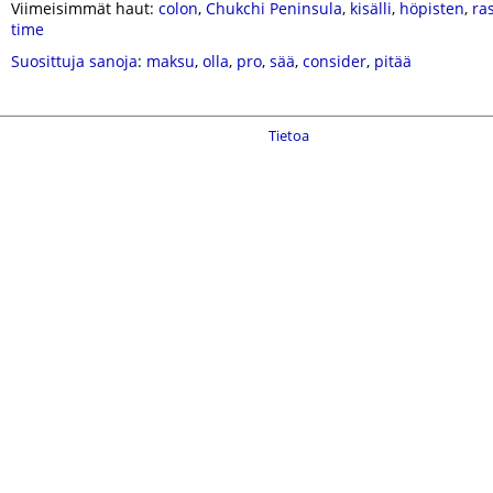
Viimeisimmät haut:
colon
,
Chukchi Peninsula
,
kisälli
,
höpisten
,
ra
time
Suosittuja sanoja
:
maksu
,
olla
,
pro
,
sää
,
consider
,
pitää
Tietoa