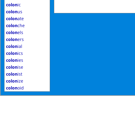
colon
ic
colon
us
colon
ate
colon
che
colon
els
colon
ers
colon
ial
colon
ics
colon
ies
colon
ise
colon
ist
colon
ize
colon
oid