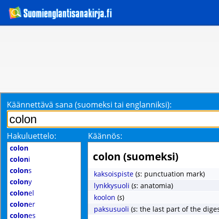
Käännettävä sana (suomeksi tai englanniksi):
Hakuluettelo:
Käännös:
colon
colon (suomeksi)
colon
i
colon
s
kaksoispiste
(
s
: punctuation mark)
colon
y
lynkkysuoli
(
s
: anatomia)
colon
el
koolon
(
s
)
colon
er
paksusuoli
(
s
: the last part of the dig
colon
es