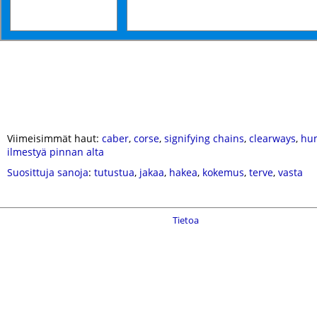
Viimeisimmät haut:
caber
,
corse
,
signifying chains
,
clearways
,
hu
ilmestyä pinnan alta
Suosittuja sanoja
:
tutustua
,
jakaa
,
hakea
,
kokemus
,
terve
,
vasta
Tietoa