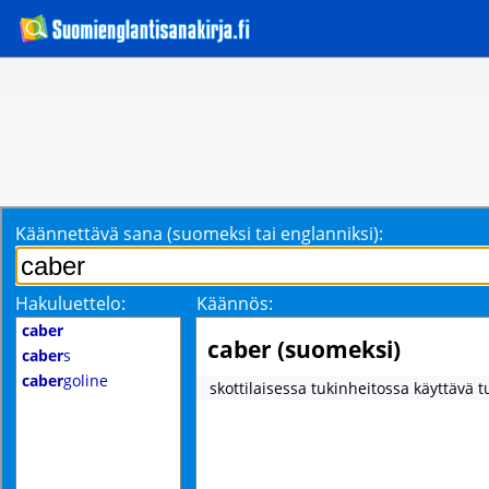
Käännettävä sana (suomeksi tai englanniksi):
Hakuluettelo:
Käännös:
caber
caber (suomeksi)
caber
s
caber
goline
skottilaisessa tukinheitossa käyttävä t