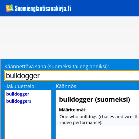
Käännettävä sana (suomeksi tai englanniksi):
Hakuluettelo:
Käännös:
bulldogger
bulldogger (suomeksi)
bulldogger
s
Määritelmät:
One who bulldogs (chases and wrestle
rodeo performance).