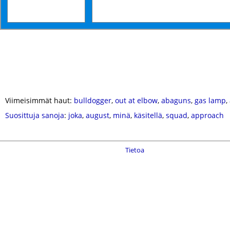
Viimeisimmät haut:
bulldogger
,
out at elbow
,
abaguns
,
gas lamp
,
Suosittuja sanoja
:
joka
,
august
,
minä
,
käsitellä
,
squad
,
approach
Tietoa