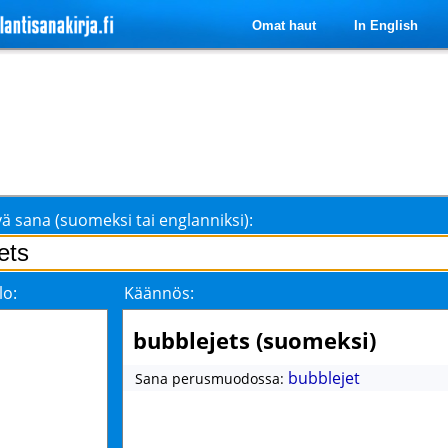
Omat haut
In English
ä sana (suomeksi tai englanniksi):
lo:
Käännös:
bubblejets (suomeksi)
bubblejet
Sana perusmuodossa: