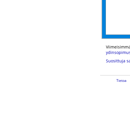
Viimeisimmä
ydinsopimu
Suosittuja s
Tietoa