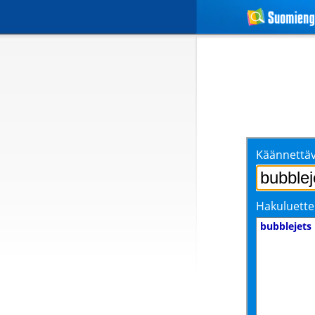
Käännettäv
Hakuluette
bubblejets