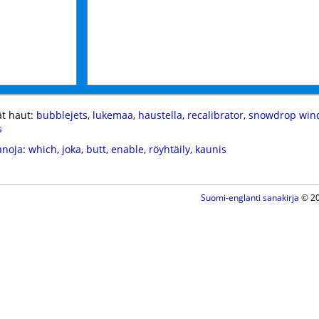
t haut:
bubblejets
,
lukemaa
,
haustella
,
recalibrator
,
snowdrop wind
s
anoja
:
which
,
joka
,
butt
,
enable
,
röyhtäily
,
kaunis
Suomi-englanti sanakirja
© 20