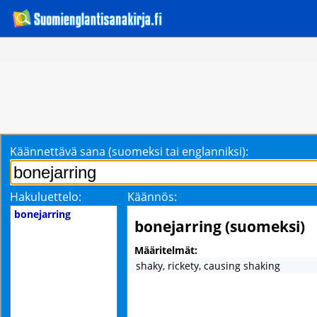
Käännettävä sana (suomeksi tai englanniksi):
Hakuluettelo:
Käännös:
bonejarring
bonejarring (suomeksi)
Määritelmät:
shaky, rickety, causing shaking