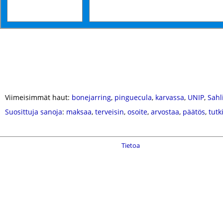
Viimeisimmät haut:
bonejarring
,
pinguecula
,
karvassa
,
UNIP
,
Sahl
Suosittuja sanoja
:
maksaa
,
terveisin
,
osoite
,
arvostaa
,
päätös
,
tut
Tietoa