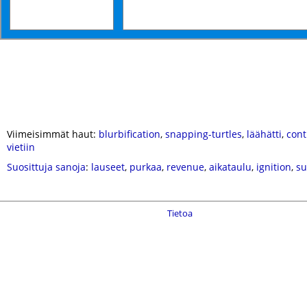
Viimeisimmät haut:
blurbification
,
snapping-turtles
,
läähätti
,
cont
vietiin
Suosittuja sanoja
:
lauseet
,
purkaa
,
revenue
,
aikataulu
,
ignition
,
su
Tietoa