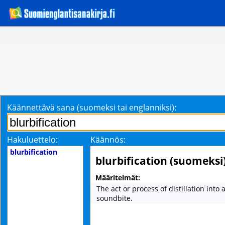
Käännettävä sana (suomeksi tai englanniksi):
Hakuluettelo:
Käännös:
blurbification
blurbification (suomeksi
Määritelmät:
The act or process of distillation into 
soundbite.