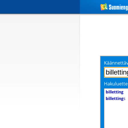
Käännettäv
Hakuluette
billetting
billetting
s