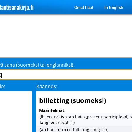
Omat haut
In English
ä sana (suomeksi tai englanniksi):
lo:
Käännös:
billetting (suomeksi)
Määritelmät:
(lb, en, British, archaic) (present participle of, bi
lang=en, nocat=1)
(archaic form of, billeting, lang=en)