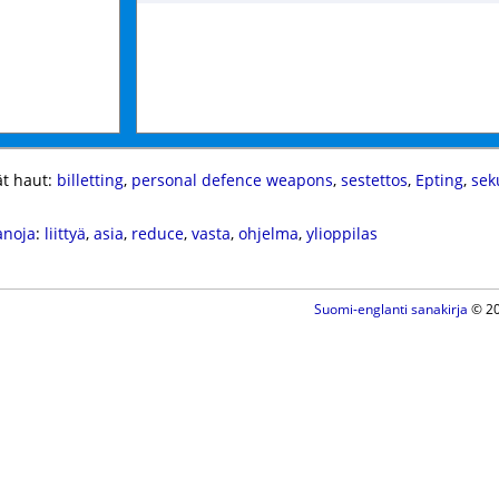
t haut:
billetting
,
personal defence weapons
,
sestettos
,
Epting
,
sek
anoja
:
liittyä
,
asia
,
reduce
,
vasta
,
ohjelma
,
ylioppilas
Suomi-englanti sanakirja
© 20