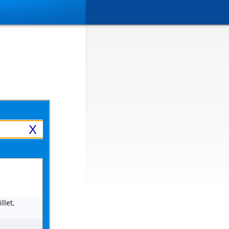
X
llet,