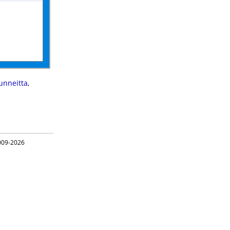
unneitta
,
09-2026