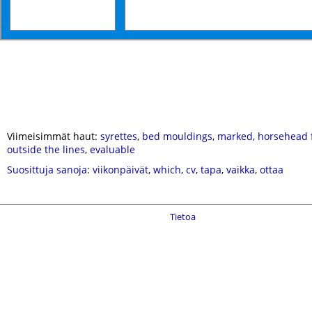
Viimeisimmät haut:
syrettes
,
bed mouldings
,
marked
,
horsehead 
outside the lines
,
evaluable
Suosittuja sanoja
:
viikonpäivät
,
which
,
cv
,
tapa
,
vaikka
,
ottaa
Tietoa