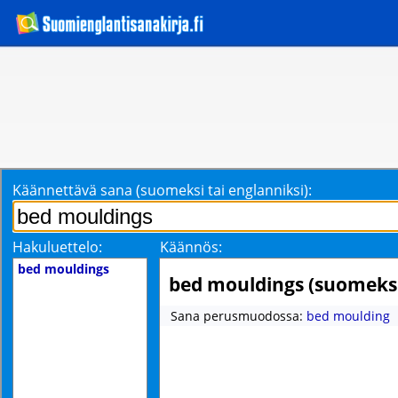
Käännettävä sana (suomeksi tai englanniksi):
Hakuluettelo:
Käännös:
bed mouldings
bed mouldings (suomeks
Sana perusmuodossa:
bed moulding