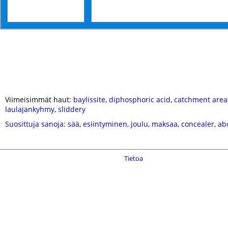
Viimeisimmät haut:
baylissite
,
diphosphoric acid
,
catchment area
laulajankyhmy
,
sliddery
Suosittuja sanoja
:
sää
,
esiintyminen
,
joulu
,
maksaa
,
concealer
,
ab
Tietoa