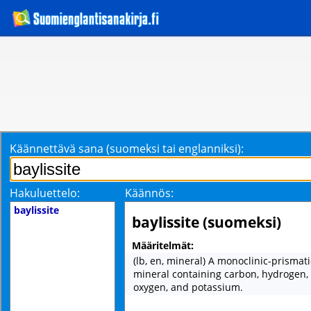
Käännettävä sana (suomeksi tai englanniksi):
Hakuluettelo:
Käännös:
baylissite
baylissite (suomeksi)
Määritelmät:
(lb, en, mineral) A monoclinic-prismati
mineral containing carbon, hydrogen
oxygen, and potassium.